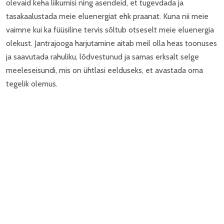
olevaid keha liikumisi ning asendeid, et tugevdada ja
tasakaalustada meie eluenergiat ehk praanat. Kuna nii meie
vaimne kui ka füüsiline tervis sõltub otseselt meie eluenergia
olekust. Jantrajooga harjutamine aitab meil olla heas toonuses
ja saavutada rahuliku, lõdvestunud ja samas erksalt selge
meeleseisundi, mis on ühtlasi eelduseks, et avastada oma
tegelik olemus.