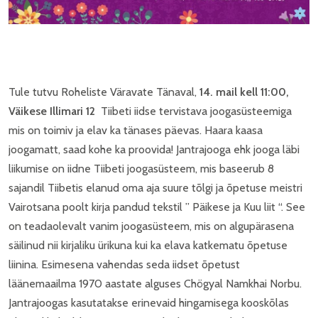
Tule tutvu Roheliste Väravate Tänaval,
14. mail kell 11:00,
Väikese Illimari 12
Tiibeti iidse tervistava joogasüsteemiga
mis on toimiv ja elav ka tänases päevas. Haara kaasa
joogamatt, saad kohe ka proovida! Jantrajooga ehk jooga läbi
liikumise on iidne Tiibeti joogasüsteem, mis baseerub 8
sajandil Tiibetis elanud oma aja suure tõlgi ja õpetuse meistri
Vairotsana poolt kirja pandud tekstil ” Päikese ja Kuu liit “. See
on teadaolevalt vanim joogasüsteem, mis on algupärasena
säilinud nii kirjaliku ürikuna kui ka elava katkematu õpetuse
liinina. Esimesena vahendas seda iidset õpetust
läänemaailma 1970 aastate alguses Chögyal Namkhai Norbu.
Jantrajoogas kasutatakse erinevaid hingamisega kooskõlas