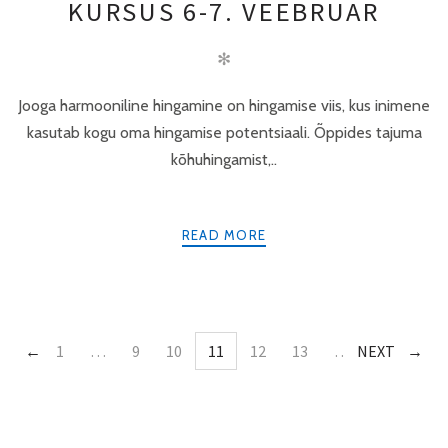
KURSUS 6-7. VEEBRUAR
✻
Jooga harmooniline hingamine on hingamise viis, kus inimene
kasutab kogu oma hingamise potentsiaali. Õppides tajuma
kõhuhingamist,..
READ MORE
PREV
1
…
9
10
11
12
13
…
NEXT
16